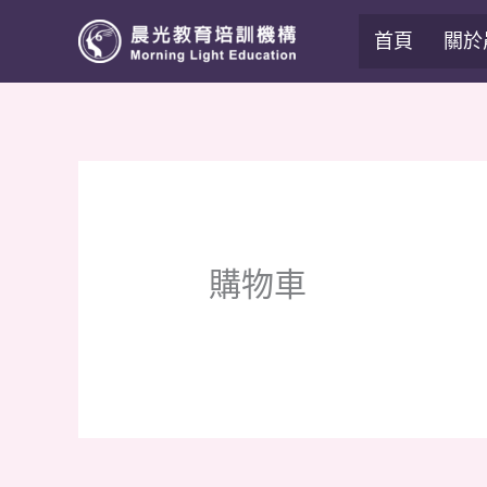
跳
首頁
關於
至
內
容
購物車