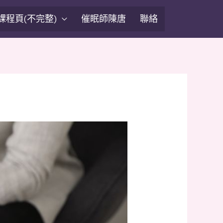
課程頁(不完整)
催眠師陳唐
聯絡