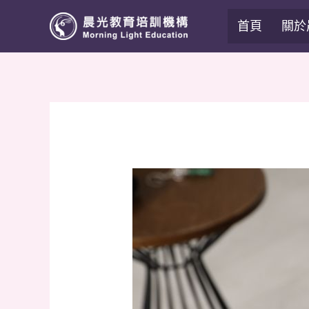
跳
首頁
關於
至
內
容