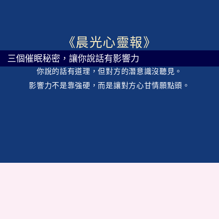
跳
至
內
《晨光心靈報》
容
三個催眠秘密，讓你說話有影響力
你說的話有道理，但對方的潛意識沒聽見。
影響力不是靠強硬，而是讓對方心甘情願點頭。