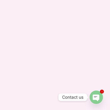
1
Contact us
OPEN