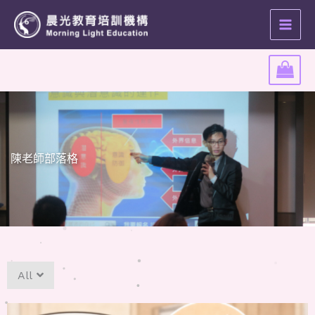
跳
至
內
容
陳老師部落格
All